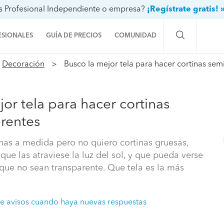
s Profesional Independiente o empresa?
¡Regístrate gratis! 
ESIONALES
GUÍA DE PRECIOS
COMUNIDAD
Decoración
Busco la mejor tela para hacer cortinas sem
Preguntas a la comunidad
Ideas y proyectos
or tela para hacer cortinas
Galería de fotos
rentes
Procenter
nas a medida pero no quiero cortinas gruesas,
que las atraviese la luz del sol, y que pueda verse
 que no sean transparente. Que tela es la más
e avisos cuando haya nuevas respuestas