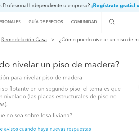
s Profesional Independiente o empresa?
¡Regístrate gratis! 
ESIONALES
GUÍA DE PRECIOS
COMUNIDAD
Remodelación Casa
¿Cómo puedo nivelar un piso de 
Preguntas a la comunidad
Ideas y proyectos
o nivelar un piso de madera?
Galería de fotos
ón para nivelar piso de madera
Procenter
piso flotante en un segundo piso, el tema es que
n nivelado (las placas estructurales de piso no
as).
e no sea sobre losa liviana?
e avisos cuando haya nuevas respuestas