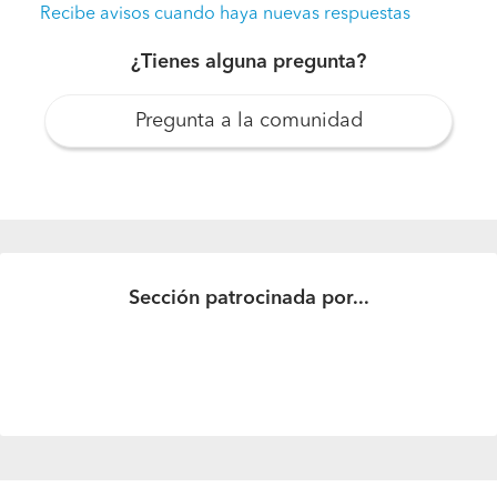
Recibe avisos cuando haya nuevas respuestas
¿Tienes alguna pregunta?
Pregunta a la comunidad
¿Cuánto costaría el mt2 de papel mural?
Hola, ¿Cuánto costaría el mt2 de papel mural? Sacar,
enlucir muro y volver a instalar papel mural. Gracias.
Sección patrocinada por...