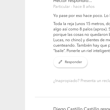
Hector
respondió...
Particular
- hace 8 años
Yo pase por eso hace poco. Lo
Toda la reja (unos 15 metros, d
algo así como 8 palos (aprox).
porque las cosas no quedaron 
Lucas, no chino) y dientes de me
cuenteando. También hay que po
“baile”. Ponerle un riel inteligen
Responder
¿Inapropiado? Presenta un re
Diego Castillo Castillo
respo