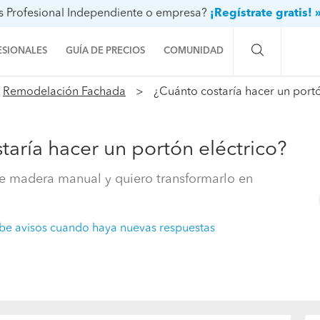
s Profesional Independiente o empresa?
¡Regístrate gratis! 
ESIONALES
GUÍA DE PRECIOS
COMUNIDAD
Remodelación Fachada
¿Cuánto costaría hacer un portó
Preguntas a la comunidad
Ideas y proyectos
taría hacer un portón eléctrico?
Galería de fotos
e madera manual y quiero transformarlo en
Procenter
be avisos cuando haya nuevas respuestas