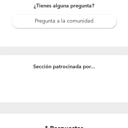
¿Tienes alguna pregunta?
Pregunta a la comunidad
Cuanto ladrillo entran en 11m2
Cuanto ladrillo entran en 11m2 de muro con ladrillo
cerámico hueco y cuanto de cemento, arena, ripio
Sección patrocinada por...
cuanto sale la obra de mano,