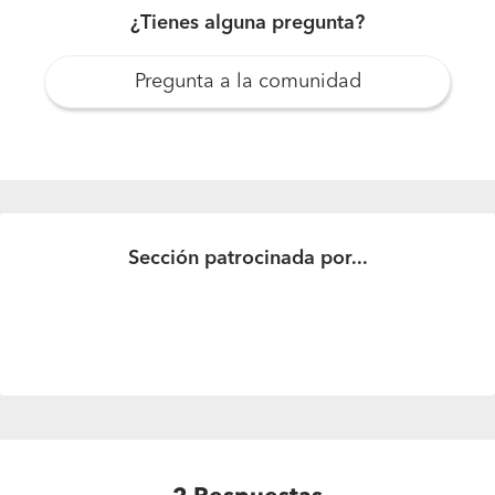
¿Tienes alguna pregunta?
Pregunta a la comunidad
Cuanto materiales necesito
Cuanto materiales necesito para hacer un radier de 250
mt cuadrado par colocar una casa prefabricada.
Sección patrocinada por...