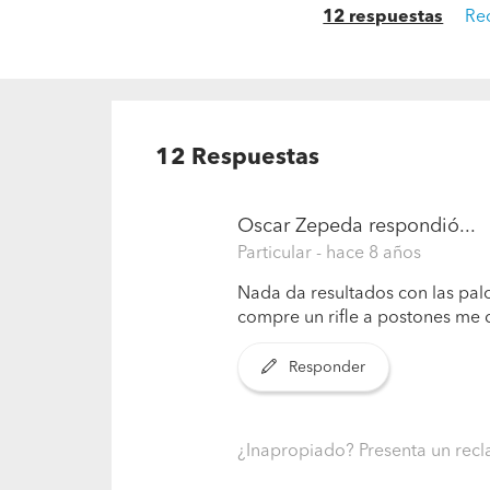
12 respuestas
Re
12
Respuestas
Oscar Zepeda
respondió...
Particular
- hace 8 años
Nada da resultados con las palo
compre un rifle a postones me 
Responder
¿Inapropiado? Presenta un re