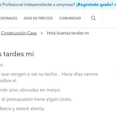
s Profesional Independiente o empresa?
¡Regístrate gratis! 
ESIONALES
GUÍA DE PRECIOS
COMUNIDAD
Construcción Casa
Hola buenas tardes mi
Preguntas a la comunidad
Ideas y proyectos
 tardes mi
Galería de fotos
s.
Procenter
 que vengan a ver su techo. . Hace días vemos
obre el.
ndo piso ubicadas en maipú.
el presupuesto tiene algún costo.
ezco y estaré atenta.