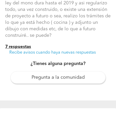
ley del mono dura hasta el 2019 y asi regularizo
todo, una vez construido, o existe una extensión
de proyecto a futuro o sea, realizo los trámites de
lo que ya está hecho ( cocina ) y adjunto un
dibujo con medidas etc, de lo que a futuro
construiré.. se puede?
Ley del mono
7 respuestas
hola, vivo en casa pareada de 2 pisos, de lo cual se
Recibe avisos cuando haya nuevas respuestas
amplió cocina de material solido, primer piso hace un
par de años atrás y no se encuentra regularizada, la
¿Tienes alguna pregunta?
consulta es ¿ podré aprovechar de ampliar y construir
una pieza sobre esta cocina, y después hacer los
Pregunta a la comunidad
trámites, ya que la ley del mono dura hasta el 2019 y asi
regularizo todo, una vez construido, o existe una
extensión de proyecto a futuro o sea, realizo los
trámites de lo que ya está hecho ( cocina ) y adjunto un
dibujo con medidas etc, de lo que a futuro construiré..
se puede?