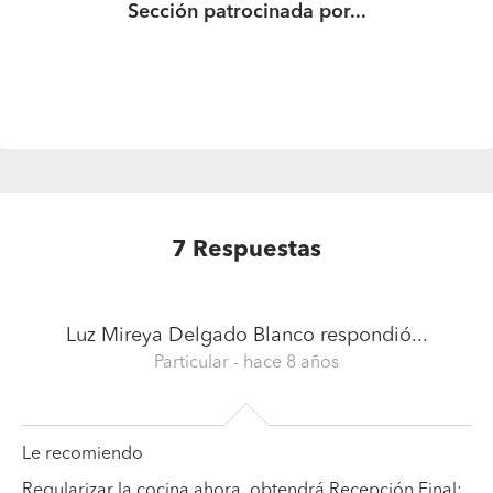
Sección patrocinada por...
7
Respuestas
Luz Mireya Delgado Blanco
respondió...
Particular
- hace 8 años
Le recomiendo
Regularizar la cocina ahora, obtendrá Recepción Final;