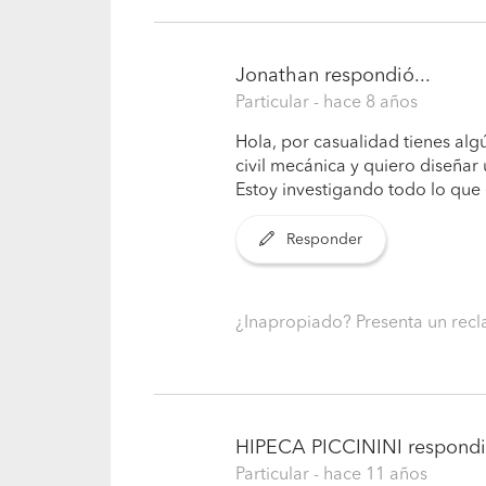
Jonathan
respondió...
Particular
- hace 8 años
Hola, por casualidad tienes algú
civil mecánica y quiero diseñ
Estoy investigando todo lo que e
Responder
¿Inapropiado? Presenta un re
HIPECA PICCININI
respondi
Particular
- hace 11 años