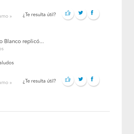
¿Te resulta útil?
clamo
o Blanco
replicó...
os
Saludos
¿Te resulta útil?
clamo