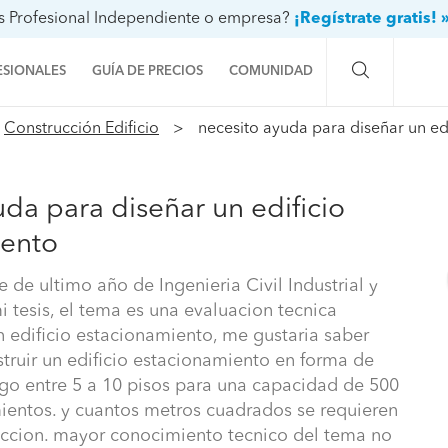
s Profesional Independiente o empresa?
¡Regístrate gratis! 
ESIONALES
GUÍA DE PRECIOS
COMUNIDAD
Construcción Edificio
necesito ayuda para diseñar un ed
Preguntas a la comunidad
Ideas y proyectos
uda para diseñar un edificio
Galería de fotos
iento
Procenter
e de ultimo año de Ingenieria Civil Industrial y
i tesis, el tema es una evaluacion tecnica
 edificio estacionamiento, me gustaria saber
truir un edificio estacionamiento en forma de
ngo entre 5 a 10 pisos para una capacidad de 500
ientos. y cuantos metros cuadrados se requieren
uccion. mayor conocimiento tecnico del tema no