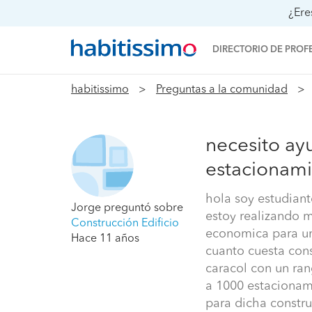
¿Ere
DIRECTORIO DE PROF
habitissimo
Preguntas a la comunidad
necesito ay
estacionam
hola soy estudiant
Jorge
preguntó sobre
estoy realizando m
Construcción Edificio
economica para un
Hace 11 años
cuanto cuesta cons
caracol con un ra
a 1000 estacionam
para dicha constr