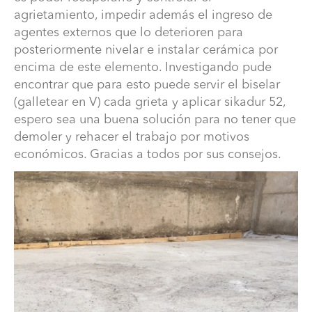
agrietamiento, impedir además el ingreso de
agentes externos que lo deterioren para
posteriormente nivelar e instalar cerámica por
encima de este elemento. Investigando pude
encontrar que para esto puede servir el biselar
(galletear en V) cada grieta y aplicar sikadur 52,
¿Cómo reparar radier mal hecho (cuarteado)?
espero sea una buena solución para no tener que
Estimados, necesito reparar un radier en el cual no se
demoler y rehacer el trabajo por motivos
efectuó un adecuado curado por lo que se cuarteó, es
económicos. Gracias a todos por sus consejos.
decir, quedó agrietado en distintos sectores sin un
patrón definido (ver foto). La idea es poder recuperarlo
y controlar el agrietamiento, impedir además el ingreso
de agentes externos que lo deterioren para
posteriormente nivelar e instalar cerámica por encima
de este elemento. Investigando pude encontrar que
para esto puede servir el biselar (galletear en V) cada
grieta y aplicar sikadur 52, espero sea una buena
solución para no tener que demoler y rehacer el trabajo
por motivos económicos. Gracias a todos por sus