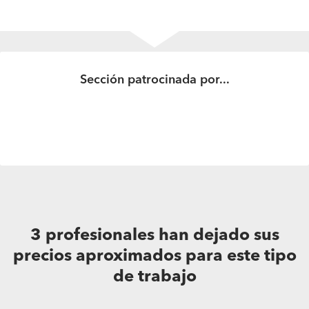
Sección patrocinada por...
¿Cuánto costaría la pintura para una vivienda de 42 m²?
Hola, cuál sería el valor para pintar una vivienda de 42
m², interior y exterior. Gracias.
3 profesionales han dejado sus
precios aproximados para este tipo
de trabajo