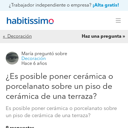
¿Trabajador independiente o empresa?
¡Alta gratis!
« Decoración
Haz una pregunta
María
preguntó sobre
Decoración
Hace 6 años
¿Es posible poner cerámica o
porcelanato sobre un piso de
¿Es posible poner cerámica o porcelanato sobre un
cerámica de una terraza?
piso de cerámica de una terraza?
Es posible poner cerámica o porcelanato sobre un piso
Es posible poner cerámica o porcelanato sobre
de cerámica de una terraza?
un piso de cerámica de una terraza?