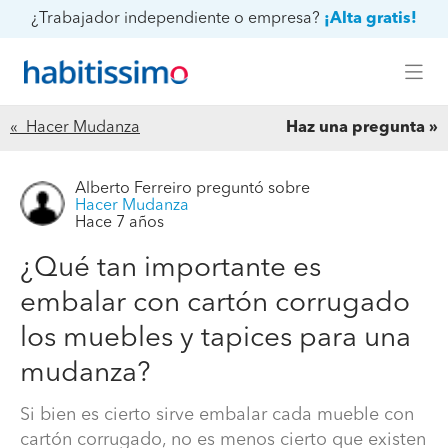
¿Trabajador independiente o empresa?
¡Alta gratis!
« Hacer Mudanza
Haz una pregunta
Alberto Ferreiro
preguntó sobre
Hacer Mudanza
¿Qué tan importante es embalar con cartón corrugado
Hace 7 años
los muebles y tapices para una mudanza?
¿Qué tan importante es
Si bien es cierto sirve embalar cada mueble con cartón
embalar con cartón corrugado
corrugado, no es menos cierto que existen métodos
alternativos de protección que cumplen en forma
los muebles y tapices para una
razonable con el objetivo de evitar riesgos de
mudanza?
deterioros, cuyo costo es inferior al embalaje detallado
con cartón corrugado.
Si bien es cierto sirve embalar cada mueble con
cartón corrugado, no es menos cierto que existen