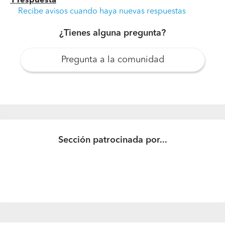
1 respuesta
Recibe avisos cuando haya nuevas respuestas
¿Tienes alguna pregunta?
Pregunta a la comunidad
¿Qué necesito y cuánta cantidad para hacer un radier
de 18 m²?
Qué y cuánto necesito para hacer un radier de 18
metros cuadrados. Gracias.
Sección patrocinada por...