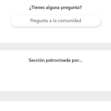
¿Tienes alguna pregunta?
Pregunta a la comunidad
¿Cuánto sale el m2 para construir una casa de 42m2?
Saber cuanto sale el metro cuadrado para construir una
casa de 42 metros cuadrados.
Sección patrocinada por...