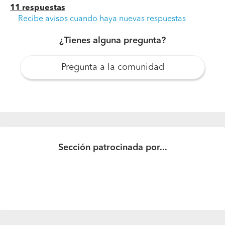
11 respuestas
Recibe avisos cuando haya nuevas respuestas
¿Tienes alguna pregunta?
Pregunta a la comunidad
¿Quién se encarga de regularizar una propiedad?
quiero regularizar mi casa de unos 100 m2, la duda que
tengo es si esto solo lo puede hacer un arquitecto o
también lo puede hacer un ingeniero constructor?
Sección patrocinada por...