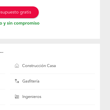
esupuesto gratis
o y sin compromiso
..
Construcción Casa
Gasfitería
Ingenieros