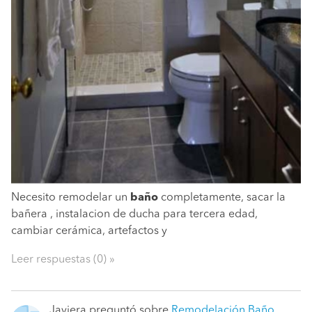
Necesito remodelar un
baño
completamente, sacar la
bañera , instalacion de ducha para tercera edad,
cambiar cerámica, artefactos y
Leer respuestas (0) »
Javiera
preguntó sobre
Remodelación Baño