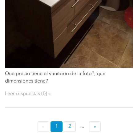
Que precio tiene el vanitorio de la foto?, que
dimensiones tiene?
Leer respuestas (0) »
...
«
1
(current)
2
»